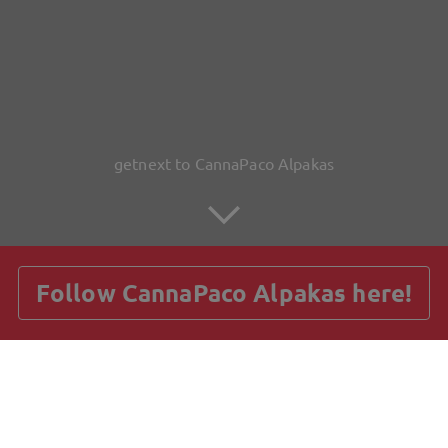
getnext to CannaPaco Alpakas
Follow CannaPaco Alpakas here!
Posts
Guestbook
Shop