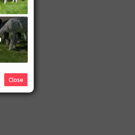
9
Close