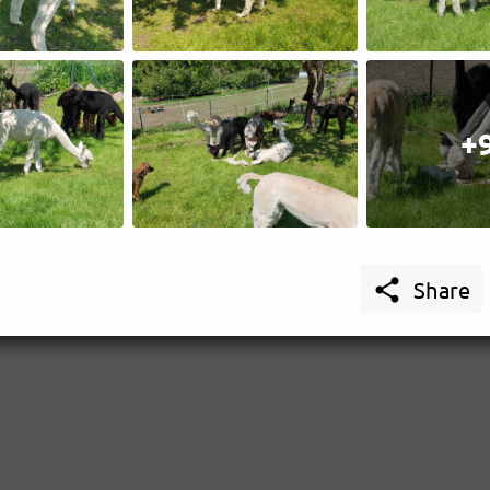
+

Share