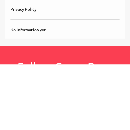
Privacy Policy
No information yet.
Follow
CannaPaco
Alpakas
, and
immediately
get access to all exclusive posts.