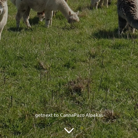
getnext to CannaPaco Alpakas