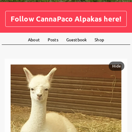
Follow CannaPaco Alpakas here!
About
Posts
Guestbook
Shop
Hide