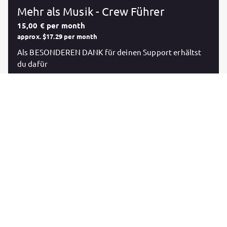
Mehr als Musik - Crew Führer
15,00 € per month
approx. $17.29 per month
Als BESONDEREN DANK für deinen Support erhältst
du dafür
✔️ Informationsvorsprung! Infos zu anstehenden
Releases & Events - noch bevor sie auf Social-Media
gepostet werden!
✔️ Regelmäßige Postings von unveröffentlichtem
Content der letzten 6 Jahre
✔️ Pre-Sale & Vergünstigungen von regulärem
Merchandise & Konzert-Tickets
✔️ Doppelte Teilnahme am Gewinnspiel mit der
Gewinnchance auf limitierte & exklusive Fanartikel
✔️ Zugang zu allen Musik Streams im Nachgang
✔️ Autogrammkarte
✔️ zusätzliche Postings mit EXKLUSIVEM CONTENT für