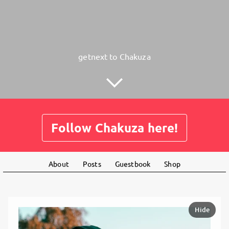
getnext to Chakuza
Follow Chakuza here!
About
Posts
Guestbook
Shop
Hide