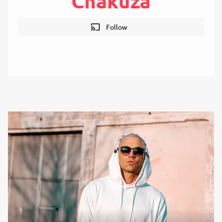
Chakuza
cast
Follow