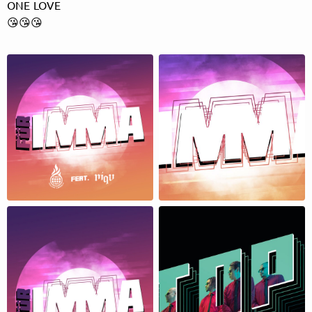
ONE LOVE
😘😘😘
Follow Culcha Candela here!
About
Posts
Guestbook
Shop
Follow
Culcha
Candela
, and
immediately
get access to all exclusive posts.