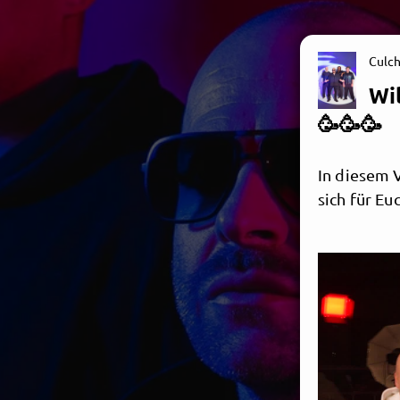
Culc
Wi
🥳🥳🥳
In diesem 
sich für Eu