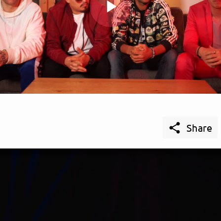
Play
Video

Share