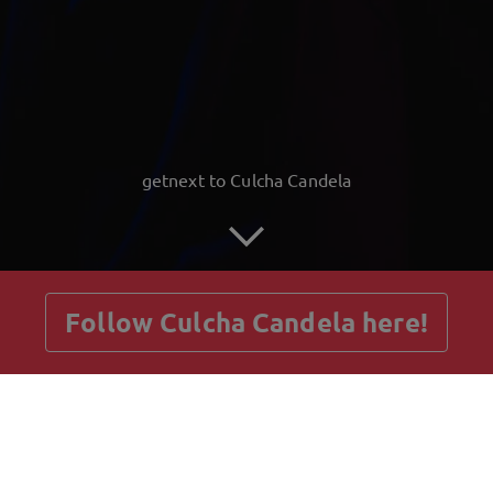
getnext to Culcha Candela
Follow Culcha Candela here!
Posts
Guestbook
Shop