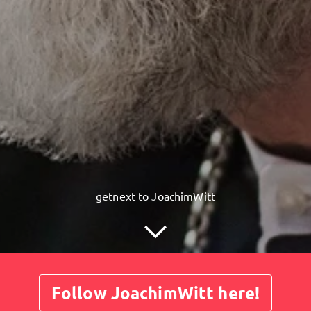
getnext to JoachimWitt
Follow JoachimWitt here!