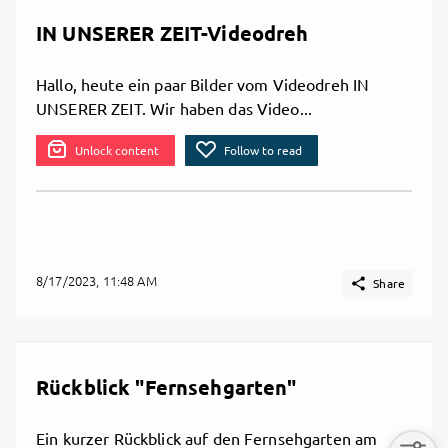
P.S. Im Zuge der Umstellung zur WITTschaft haben
wir alle bisherigen Abos gekündigt. Ihr habt dazu
IN UNSERER ZEIT-Videodreh
auch eine Mail von getnext bekommen; es finden
dazu ab sofort keine Abbuchungen mehr statt. Ihr
Hallo, heute ein paar Bilder vom Videodreh IN
und Eure regelmäßigen Zuwendungen haben mich
UNSERER ZEIT. Wir haben das Video...
in den letzten Jahren merklich unterstützt. Jetzt
will ich es vereinfachen, für Euch, auch für mich
Unlock content
Follow to read
selbst. Ich danke Euch von Herzen für die große
Treue.
8/17/2023, 11:48 AM

Share

Share
Rückblick "Fernsehgarten"
Ein kurzer Rückblick auf den Fernsehgarten am