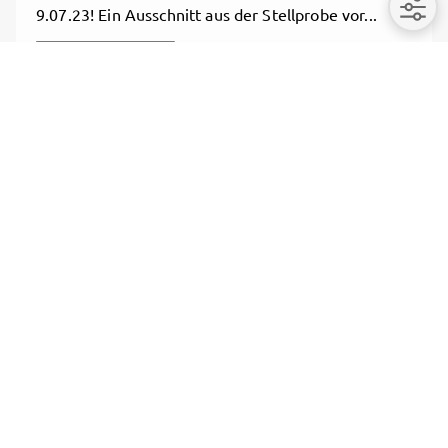
9.07.23! Ein Ausschnitt aus der Stellprobe vor...
Unlock content
8/3/2023, 6:44 PM

Share
1981
Hier seht Ihr das erste Promo-Foto für
SILBERBLICK! Damals hatte ich meinen ersten
Vertrag...