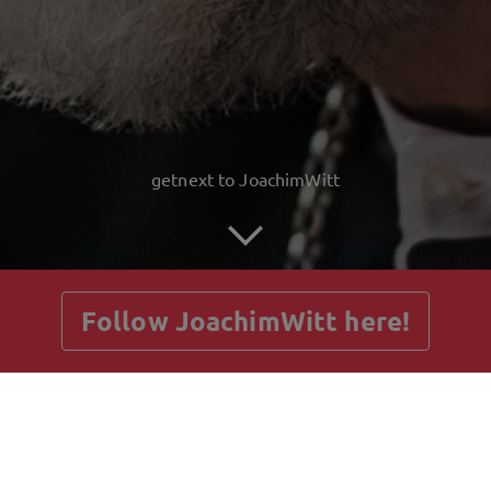
getnext to JoachimWitt
Follow JoachimWitt here!
Posts
Guestbook
Shop