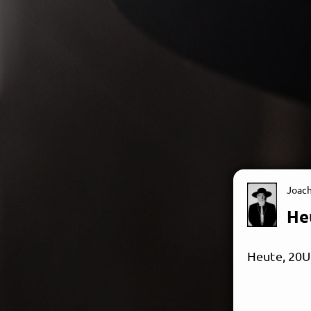
Joac
Heu
Heute, 20Uh