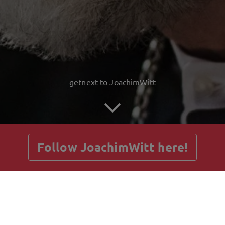
getnext to JoachimWitt
Follow JoachimWitt here!
Posts
Guestbook
Shop