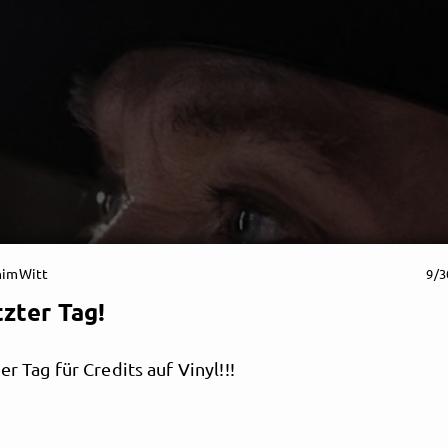
himWitt
9/3
zter Tag!
er Tag für Credits auf Vinyl!!!