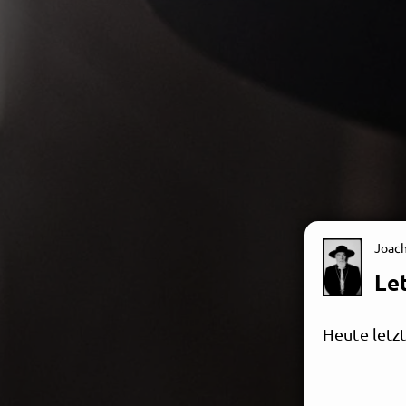
Joac
Let
Heute letzt