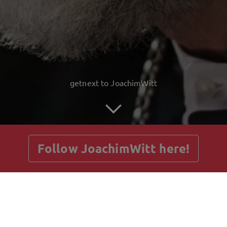
getnext to JoachimWitt
Follow JoachimWitt here!
Posts
Guestbook
Shop