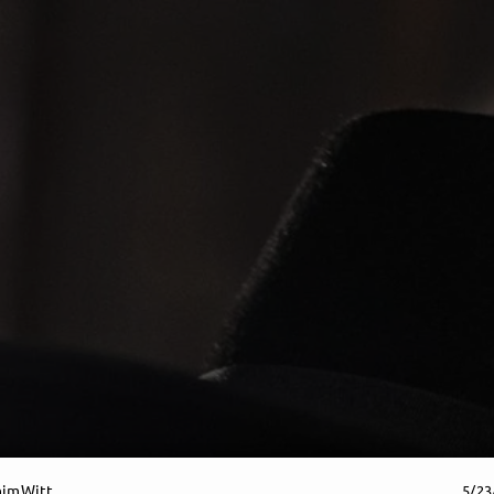
himWitt
5/23