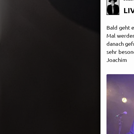
LI
Bald geht e
Mal werden
danach gefr
sehr beson
Joachim