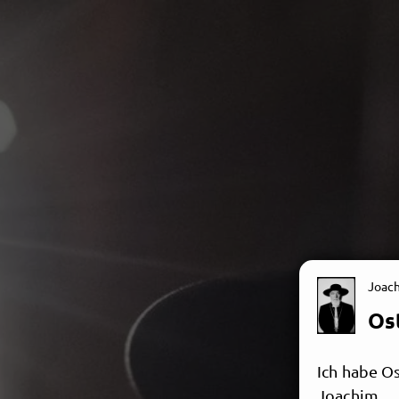
Joac
Os
Ich habe Os
Joachim