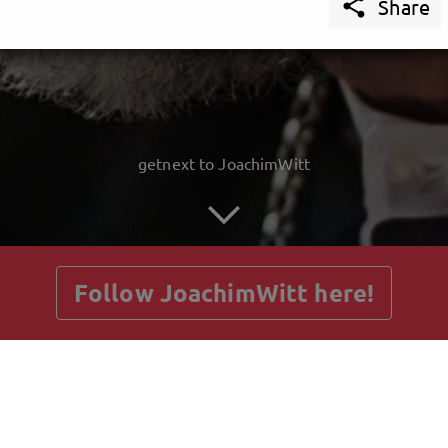

Share
getnext to JoachimWitt
Follow JoachimWitt here!
Posts
Guestbook
Shop