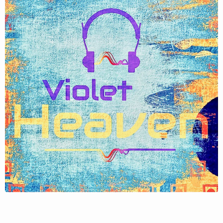
Follow JoachimWitt here!
About
Posts
Guestbook
Shop
Follow
JoachimWitt
,
and immediately
get access to all exclusive posts.
Sign up now