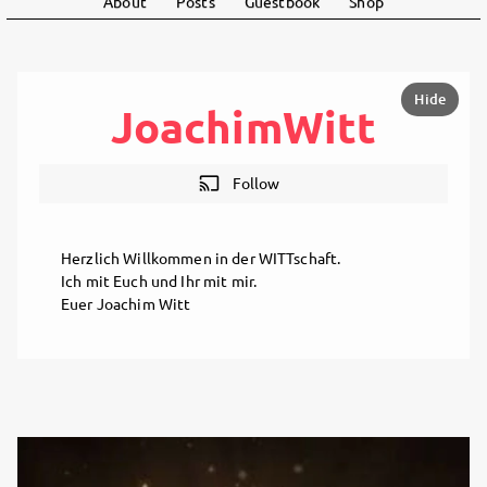
About
Posts
Guestbook
Shop
Hide
JoachimWitt
cast
Follow
Herzlich Willkommen in der WITTschaft.
Ich mit Euch und Ihr mit mir.
Euer Joachim Witt