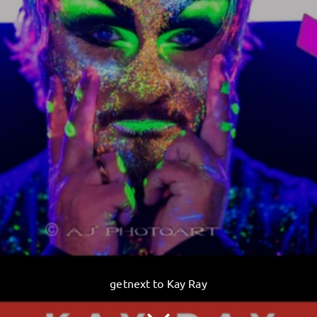
getnext to Kay Ray