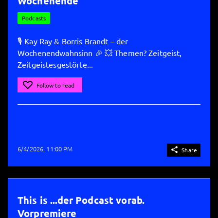
Wochenende"
Podcasts
🎙 Kay Ray & Borris Brandt – der
Wochenendwahnsinn 🎉 💥 Themen? Zeitgeist,
Zeitgeistesgestörte...
Follow to read
6/4/2026, 11:00 PM

Share
This is ...der Podcast vorab.
Vorpremiere