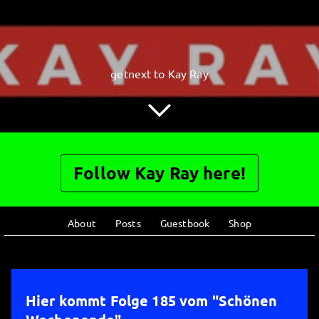
getnext to Kay Ray
Follow Kay Ray here!
About
Posts
Guestbook
Shop
Hier kommt Folge 185 vom "Schönen