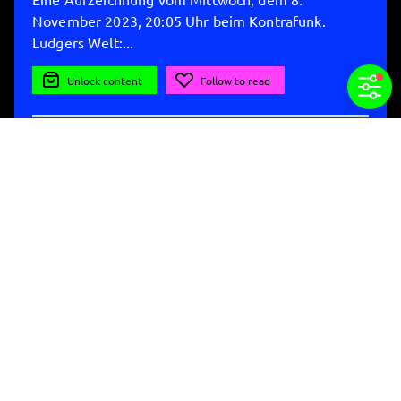
November 2023, 20:05 Uhr beim Kontrafunk.
Ludgers Welt:...
Unlock content
Follow to read
9/25/2024, 11:16 PM

Share
Aus dem Häuschen
Podcasts
Erlebt fast jede Woche - also gelegentlich - ein
neue Folge von "Aus dem...