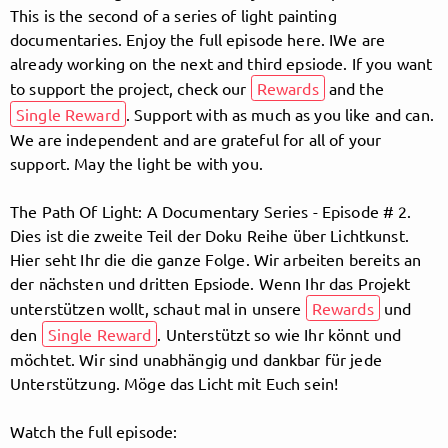
This is the second of a series of light painting
documentaries. Enjoy the full episode here. IWe are
already working on the next and third epsiode. If you want
Follow Lightpainters United here!
to support the project, check our
Rewards
and the
Single Reward
. Support with as much as you like and can.
We are independent and are grateful for all of your
About
Posts
Guestbook
Shop
support. May the light be with you.
The Path Of Light: A Documentary Series - Episode # 2.
Dies ist die zweite Teil der Doku Reihe über Lichtkunst.
Hier seht Ihr die die ganze Folge. Wir arbeiten bereits an
Follow
Lightpainters
der nächsten und dritten Epsiode. Wenn Ihr das Projekt
unterstützen wollt, schaut mal in unsere
Rewards
und
United
, and
den
Single Reward
. Unterstützt so wie Ihr könnt und
möchtet. Wir sind unabhängig und dankbar für jede
immediately
Unterstützung. Möge das Licht mit Euch sein!
get access to all exclusive posts.
Watch the full episode: