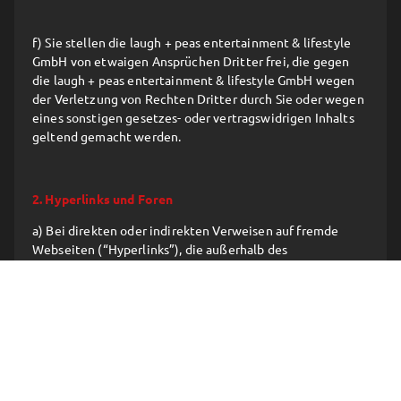
f) Sie stellen die laugh + peas entertainment & lifestyle
GmbH von etwaigen Ansprüchen Dritter frei, die gegen
die laugh + peas entertainment & lifestyle GmbH wegen
der Verletzung von Rechten Dritter durch Sie oder wegen
eines sonstigen gesetzes- oder vertragswidrigen Inhalts
geltend gemacht werden.
2. Hyperlinks und Foren
a) Bei direkten oder indirekten Verweisen auf fremde
Webseiten (“Hyperlinks”), die außerhalb des
Verantwortungsbereiches der laugh + peas entertainment
& lifestyle GmbH liegen, würde eine
Haftungsverpflichtung ausschließlich in dem Fall in Kraft
treten, in dem die laugh + peas entertainment & lifestyle
GmbH von den Inhalten Kenntnis hat und es ihr technisch
möglich und zumutbar wäre, die Nutzung im Falle
rechtswidriger Inhalte zu verhindern.