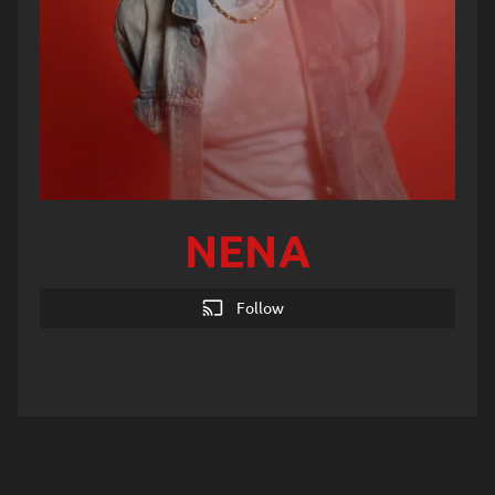
NENA
cast
Follow