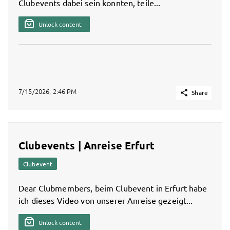
Clubevents dabei sein konnten, teile...
Unlock content
7/15/2026, 2:46 PM

Share
Clubevents | Anreise Erfurt
Clubevent
Dear Clubmembers, beim Clubevent in Erfurt habe
ich dieses Video von unserer Anreise gezeigt...
Unlock content