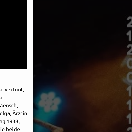
e vertont,
ut
Mensch,
elga, Ärztin
ng 1938,
ie beide