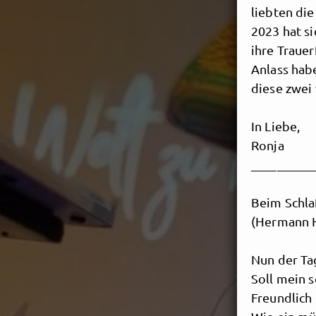
liebten di
2023 hat s
ihre Trauer
Anlass hab
diese zwei
In Liebe,
Ronja
__________
Beim Schl
(Hermann 
Nun der Ta
Soll mein 
Freundlich 