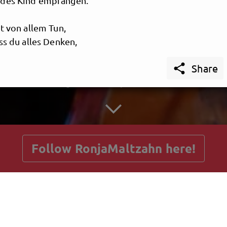
üdes Kind empfangen.
t von allem Tun,
ss du alles Denken,
 Sinne nun

Share
h in Schlummer senken.
getnext to RonjaMaltzahn
ele, unbewacht,
eien Flügen schweben,
erkreis der Nacht
ausendfach zu Leben.
Follow RonjaMaltzahn here!
_________________________________________________
Posts
Guestbook
Shop