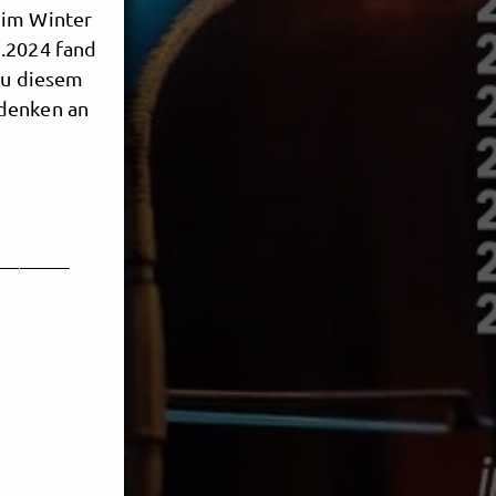
 im Winter
2.2024 fand
 zu diesem
ndenken an
_______