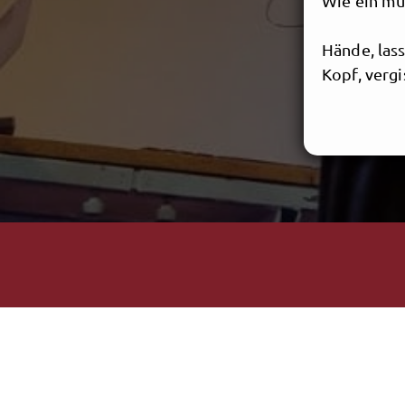
Wie ein m
Hände, lass
Kopf, vergi
Alle meine
Wollen sic
Und die Se
Darf in fr
Um im Zaub
Tief und t
__________