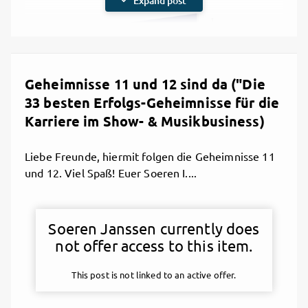
expand_more
Expand post
Geheimnisse 11 und 12 sind da ("Die
33 besten Erfolgs-Geheimnisse für die
Karriere im Show- & Musikbusiness)
Liebe Freunde, hiermit folgen die Geheimnisse 11
und 12. Viel Spaß! Euer Soeren I....
Soeren Janssen currently does
not offer access to this item.
This post is not linked to an active offer.
10/30/2019, 3:07 PM

Share