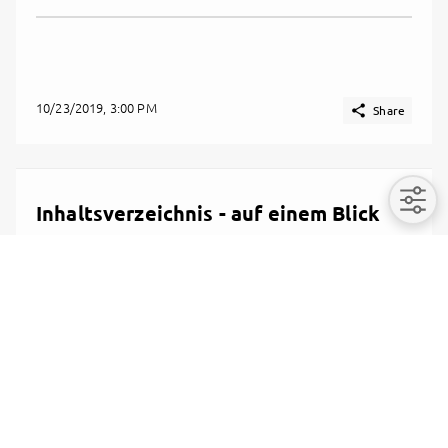
10/23/2019, 3:00 PM

Share
Inhaltsverzeichnis - auf einem Blick
Liebe Freunde,
hier seht Ihr schon mal das komplette
Inhaltsverzeichnis auf einem Blick.
Viel Spaß beim Lesen. Alle Details, To-do-
Maßnahmen und Fallbeispiele aus der Praxis dann
im E-Book selbst.