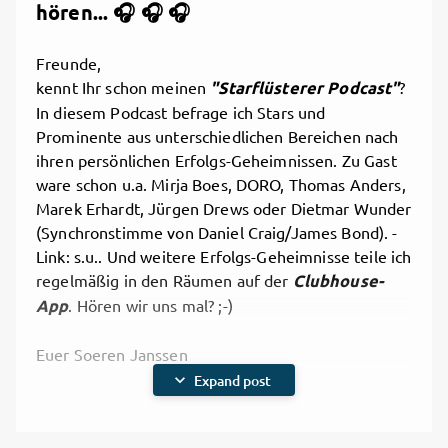
hören... 🎧 🎧 🎧
Freunde,
kennt Ihr schon meinen
"Starflüsterer Podcast"
?
In diesem Podcast befrage ich Stars und
Prominente aus unterschiedlichen Bereichen nach
ihren persönlichen Erfolgs-Geheimnissen. Zu Gast
ware schon u.a. Mirja Boes, DORO, Thomas Anders,
Marek Erhardt, Jürgen Drews oder Dietmar Wunder
(Synchronstimme von Daniel Craig/James Bond). -
Link: s.u.. Und weitere Erfolgs-Geheimnisse teile ich
regelmäßig in den Räumen auf der
Clubhouse-
App
. Hören wir uns mal? ;-)
Euer Soeren Janssen
expand_more
Expand post
exit_to_app
https://starfluesterer.podigee.io/