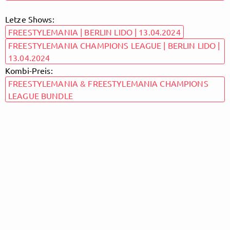
Letze Shows:
Follow TOPTIER TAKEOVER here!
FREESTYLEMANIA | BERLIN LIDO | 13.04.2024
FREESTYLEMANIA CHAMPIONS LEAGUE | BERLIN LIDO |
13.04.2024
About
Posts
Guestbook
Shop
Kombi-Preis:
FREESTYLEMANIA & FREESTYLEMANIA CHAMPIONS
LEAGUE BUNDLE
Follow
TOPTIER
TAKEOVER
, and
immediately
get access to all exclusive posts.