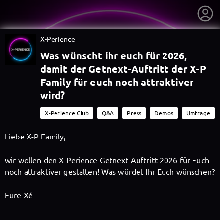
X-Perience
Was wünscht ihr euch für 2026,
damit der Getnext-Auftritt der X-P
Family für euch noch attraktiver
wird?
X-Perience Club
Q&A
Press
Demos
Umfrage
Liebe X-P Family,
wir wollen den X-Perience Getnext-Auftritt 2026 für Euch
noch attraktiver gestalten! Was würdet Ihr Euch wünschen?
getnext to X-Perience
Eure Xé