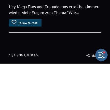
Hey Mega Fans und Freunde, uns erreichen immer
wieder viele Fragen zum Thema "Wie...
Follow to read
10/10/2024, 8:00 AM

Share
XP-2025-38 // Q&A
Q&A
Angelzoom
X-Perience Club
Hey Mega Fans & Follower, hier sind einige Fragen
von Euch, die wir gerne...