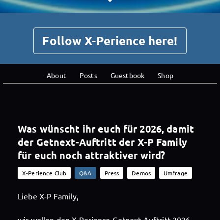
Follow X-Perience here!
About
Posts
Guestbook
Shop
Was wünscht ihr euch für 2026, damit
der Getnext-Auftritt der X-P Family
für euch noch attraktiver wird?
X-Perience Club
Q&A
Press
Demos
Umfrage
Liebe X-P Family,
wir wollen den X-Perience Getnext-Auftritt 2026