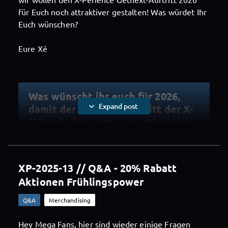
für Euch noch attraktiver gestalten! Was würdet Ihr
Euch wünschen?
Eure Xé
Was wünscht ihr euch für 2026,
expand_more
Expand post
damit der Getnext-Auftritt der X-
P Family für euch noch attraktiver
wird?
XP-2025-13 // Q&A - 20% Rabatt
Please
login
to vote
Aktionen Frühlingspower
Q&A
Merchandising

Share
Hey Mega Fans, hier sind wieder einige Fragen