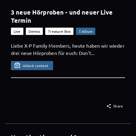
3 neue Hörproben - und neuer Live
Termin
Live
Demos
Treasure Box
7.Album
Liebe X-P Family Members, heute haben wir wieder
drei neue Hörproben für euch: Don’t...
Unlock content

Share