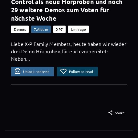
Control als neue Hörproben und noch
29 weitere Demos zum Voten für
nächste Woche
Demos
7.Album
XP7
Umfrage
Liebe X-P Family Members, heute haben wir wieder
drei Demo-Hörproben für euch vorbereitet:
Neben...
Unlock content
Follow to read

Share