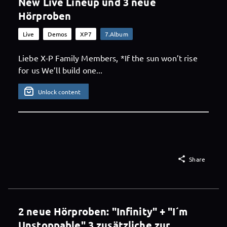
New Live Lineup und 3 neue
Hörproben
Live
Demos
XP7
7.Album
Liebe X-P Family Members, *If the sun won’t rise
for us We’ll build one...
Unlock content

Share
2 neue Hörproben: "Infinity" + "I´m
Unstoppable" 3 zusätzliche zur