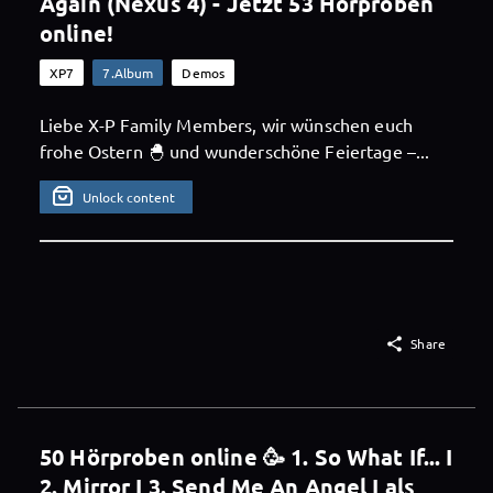
Again (Nexus 4) - Jetzt 53 Hörproben
online!
XP7
7.Album
Demos
Liebe X-P Family Members, wir wünschen euch
frohe Ostern 🐣 und wunderschöne Feiertage –...
Unlock content

Share
50 Hörproben online 🥳 1. So What If... I
2. Mirror I 3. Send Me An Angel I als