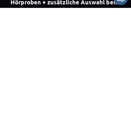
Hörproben + zusätzliche Auswahl beim
Voting - Jetzt 16 Titel !
Demos
7.Album
Umfrage
XP7
Liebe X-P Family Members, Zuerst einmal
wünschen wir Euch ein gesundes neues Jahr!
Möge...
Unlock content

Share
Neue Hörprobe zu einer Idee für das