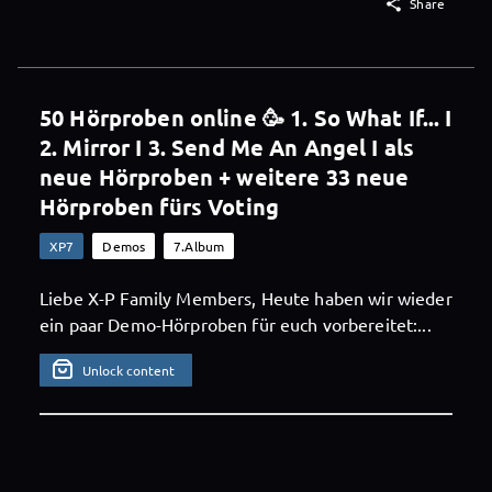

Share
50 Hörproben online 🥳 1. So What If... I
2. Mirror I 3. Send Me An Angel I als
neue Hörproben + weitere 33 neue
Hörproben fürs Voting
XP7
Demos
7.Album
Liebe X-P Family Members, Heute haben wir wieder
ein paar Demo-Hörproben für euch vorbereitet:...
Unlock content