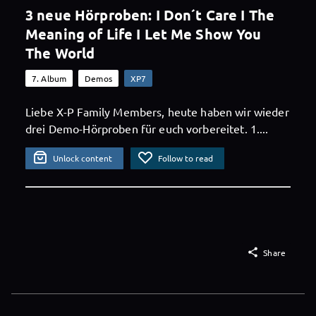
3 neue Hörproben: I Don´t Care I The
Meaning of Life I Let Me Show You
The World
7. Album
Demos
XP7
Liebe X-P Family Members, heute haben wir wieder
drei Demo-Hörproben für euch vorbereitet. 1....
Unlock content
Follow to read

Share