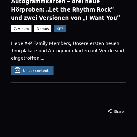
Autogrammkarten – drei neue
Hörproben: „Let the Rhythm Rock“
und zwei Versionen von „I Want You“
7. Album
Demos
XP7
Liebe X-P Family Members, Unsere ersten neuen
Tourplakate und Autogrammkarten mit Veerle sind
eingetroffen!...
Unlock content

Share