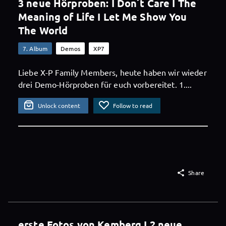
3 neue Hörproben: I Don´t Care I The
Meaning of Life I Let Me Show You
The World
7. Album
Demos
XP7
Liebe X-P Family Members, heute haben wir wieder
drei Demo-Hörproben für euch vorbereitet. 1....
Unlock content
Follow to read

Share
erste Fotos von Kemberg I 2 neue