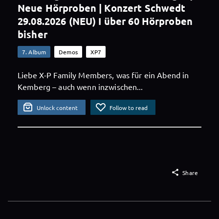
Neue Hörproben | Konzert Schwedt
29.08.2026 (NEU) I über 60 Hörproben
bisher
7. Album
Demos
XP7
Liebe X-P Family Members, was für ein Abend in
Kemberg – auch wenn inzwischen...
Unlock content
Follow to read

Share