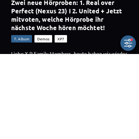
Zwei neue Hörproben: 1. Real over
Perfect (Nexus 23) I 2. United + Jetzt
mitvoten, welche Hörprobe ihr
nächste Woche hören möchtet!
7. Album
Demos
XP7
Liebe X-P Family Members, heute haben wir wieder
zwei Demo-Hörproben für euch vorbereitet. Zum...
Unlock content

Share