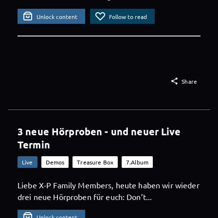
Unlock content
Follow to read

Share
3 neue Hörproben - und neuer Live
Termin
Live
Demos
Treasure Box
7.Album
Liebe X-P Family Members, heute haben wir wieder
drei neue Hörproben für euch: Don’t...
Unlock content