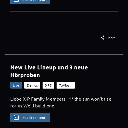

Share
New Live Lineup und 3 neue
Hörproben
Live
Demos
XP7
7.Album
Liebe X-P Family Members, *If the sun won’t rise
for us We’ll build one...
Unlock content