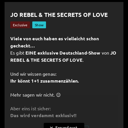
JO REBEL & THE SECRETS OF LOVE
Exclusive
Show
Viele von euch haben es vielleicht schon
gecheckt…
Es gibt
EINE exklusive Deutschland-Show
von
JO
REBEL & THE SECRETS OF LOVE
.
Und wir wissen genau:
Ihr könnt 1+1 zusammenzählen.
Mehr sagen wir nicht. 😉
Aber eins ist sicher:
Das wird verdammt exklusiv!!
expand_more
Expand post