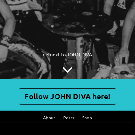
getnext to JOHN DIVA
Follow JOHN DIVA here!
About
Posts
Shop