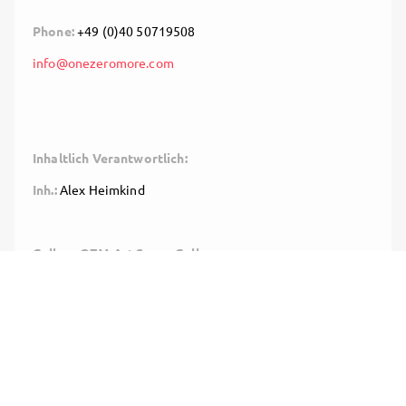
Phone:
+49 (0)40 50719508
info@onezeromore.com
Inhaltlich Verantwortlich:
Inh.:
Alex Heimkind
Gallery OZM Art Space Gallery