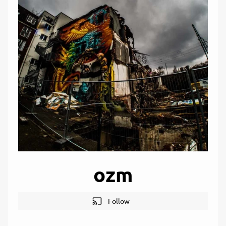
ozm
cast
Follow