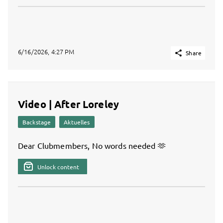
6/16/2026, 4:27 PM

Share
Video | After Loreley
Backstage
Aktuelles
Dear Clubmembers, No words needed 🫶
Unlock content