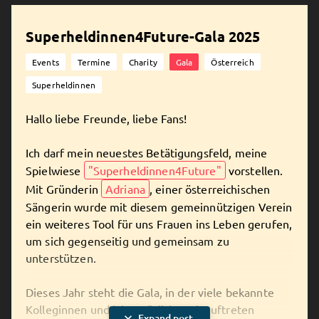
Superheldinnen4Future-Gala 2025
Events
Termine
Charity
Gala
Österreich
Superheldinnen
Hallo liebe Freunde, liebe Fans!
Ich darf mein neuestes Betätigungsfeld, meine
Spielwiese
"Superheldinnen4Future"
vorstellen.
Mit Gründerin
Adriana
, einer österreichischen
Sängerin wurde mit diesem gemeinnützigen Verein
ein weiteres Tool für uns Frauen ins Leben gerufen,
um sich gegenseitig und gemeinsam zu
unterstützen.
Dieses Jahr steht die Gala, in der viele bekannte
Kolleginnen und ich natürlich auch auftreten
expand_more
Expand post