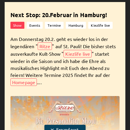
Next Stop: 20.Februar in Hamburg!
Show
Events
Termine
Hamburg
Kiezlife live
Am Donnerstag 20.2. geht es wieder los in der
legendären "
Ritze
" auf St. Pauli! Die bisher stets
ausverkaufte Kult-Show "
Kiezlife live
" startet
wieder in die Saison und ich habe die Ehre als
musikalisches Highlight mit Euch den Abend zu
feiern! Weitere Termine 2025 findet Ihr auf der
Homepage
....
expand_more
Expand post