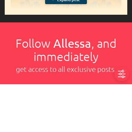
Follow
Allessa
, and
immediately
get access to all exclusive posts.
Sign up now
2/10/2025, 8:59 AM

Share