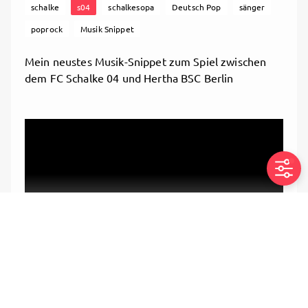
schalke
s04
schalkesopa
Deutsch Pop
sänger
poprock
Musik Snippet
Mein neustes Musik-Snippet zum Spiel zwischen
dem FC Schalke 04 und Hertha BSC Berlin
expand_more
Expand post