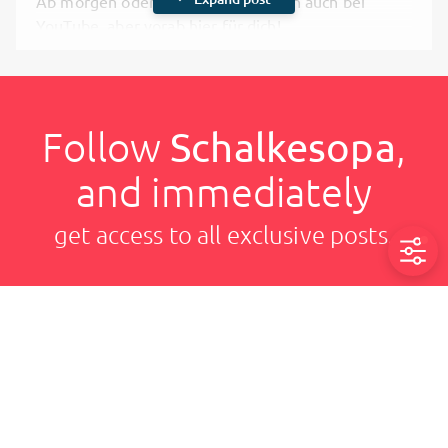
Ab morgen oder so, gibt es das dann auch bei
YouTube, aber vorab hier für dich!
Follow
Schalkesopa
,
and immediately
get access to all exclusive posts.
Wie gefällt Dir das Video?
Sign up now
Please
login
to vote
6/30/2024, 2:03 AM

Share