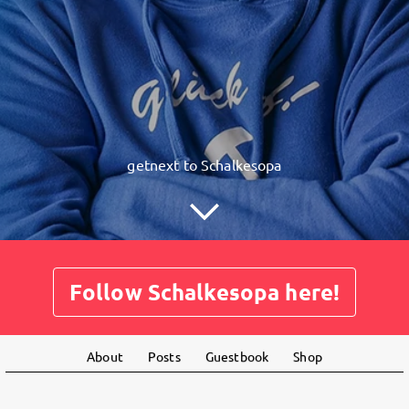
getnext to Schalkesopa
Follow Schalkesopa here!
About
Posts
Guestbook
Shop