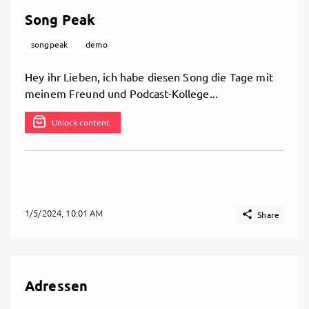
Video
Song Peak

Share
songpeak
demo
Please
login
to vote
Hey ihr Lieben, ich habe diesen Song die Tage mit
meinem Freund und Podcast-Kollege...

Share
Unlock content
1/5/2024, 10:01 AM

Share
Adressen