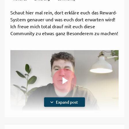
Fails & Alltagscontent
Schaut hier mal rein, dort erkläre euch das Reward-
Studiodance in Erfurt
System genauer und was euch dort erwarten wird!
Ich freue mich total drauf mit euch diese
monatliche Angebote:
Community zu etwas ganz Besonderem zu machen!
Gib mir Fünf!
(5€)
Freundeskreis
(10€)
Der engste Kreis
(50€)
Play
expand_more
Expand post
Play
Video
war das hilfreich und verständlich?