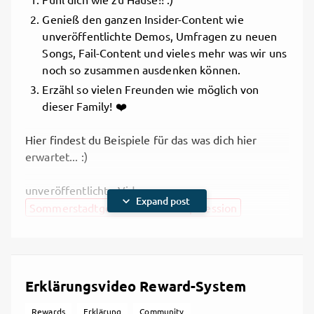
Genieß den ganzen Insider-Content wie
unveröffentlichte Demos, Umfragen zu neuen
Songs, Fail-Content und vieles mehr was wir uns
noch so zusammen ausdenken können.
Erzähl so vielen Freunden wie möglich von
dieser Family! ❤️
Hier findest du Beispiele für das was dich hier
erwartet... :)
unveröffentlichte Videos
expand_more
Expand post
Sommerstadtgeflüster - Rooftop Session
unveröffentlichte Demos
Hahaha, hab die Nummer gerade in meinen
Demos gefunden!
Erklärungsvideo Reward-System
(Achtung seeehr rough! :D)
Rewards
Erklärung
Community