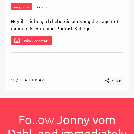
songpeak
demo
Hey ihr Lieben, ich habe diesen Song die Tage mit
meinem Freund und Podcast-Kollege...
Unlock content
1/5/2024, 10:01 AM

Share
Follow
Jonny vom
Dahl
, and immediately