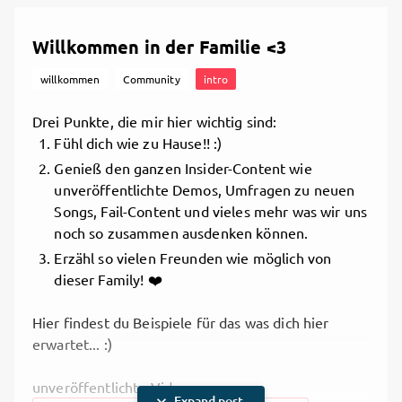
Willkommen in der Familie <3
willkommen
Community
intro
Drei Punkte, die mir hier wichtig sind:
Fühl dich wie zu Hause!! :)
Genieß den ganzen Insider-Content wie
unveröffentlichte Demos, Umfragen zu neuen
Songs, Fail-Content und vieles mehr was wir uns
noch so zusammen ausdenken können.
Erzähl so vielen Freunden wie möglich von
dieser Family! ❤️
Hier findest du Beispiele für das was dich hier
erwartet... :)
unveröffentlichte Videos
expand_more
Expand post