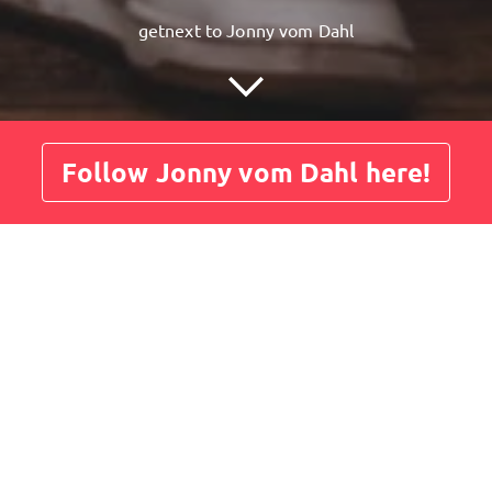
getnext to Jonny vom Dahl
Follow Jonny vom Dahl here!
Posts
Guestbook
Shop
klärungsvideo Reward-System
wards
Erklärung
Community
aut hier mal rein, dort erkläre euch das Reward-Syste