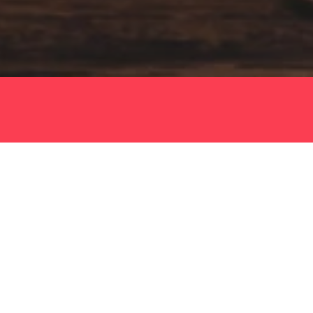
Er
Re
Sch