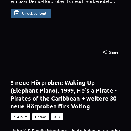
ein paar Demo-Hörproben für euch vorbereitet:...
Unlock content

Share
3 neue Hörproben: Waking Up
(Elephant Piano), 1999, He´s a Pirate -
Pirates of the Caribbean + weitere 30
neue Hörproben fürs Voting
7. Album
Demos
XP7
Liebe X-P Family Members, Heute haben wir wieder