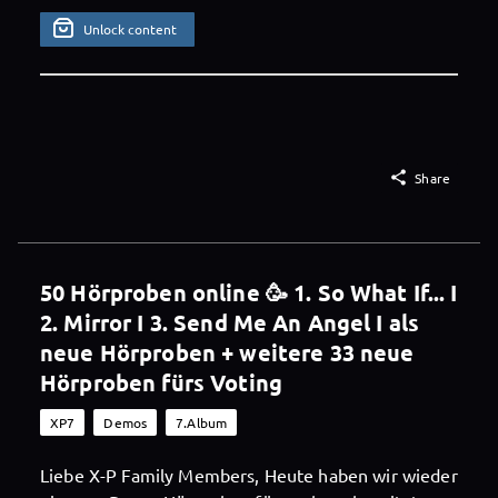
Unlock content

Share
50 Hörproben online 🥳 1. So What If... I
2. Mirror I 3. Send Me An Angel I als
neue Hörproben + weitere 33 neue
Hörproben fürs Voting
XP7
Demos
7.Album
Liebe X-P Family Members, Heute haben wir wieder