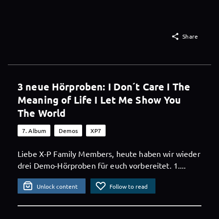

Share
3 neue Hörproben: I Don´t Care I The
Meaning of Life I Let Me Show You
The World
7. Album
Demos
XP7
Liebe X-P Family Members, heute haben wir wieder
drei Demo-Hörproben für euch vorbereitet. 1....
Unlock content
Follow to read